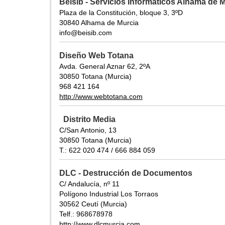
Beisib - Servicios Informáticos Alhama de 
Plaza de la Constitución, bloque 3, 3ºD
30840 Alhama de Murcia
info@beisib.com
Diseño Web Totana
Avda. General Aznar 62, 2ºA
30850 Totana (Murcia)
968 421 164
http://www.webtotana.com
Distrito Media
C/San Antonio, 13
30850 Totana (Murcia)
T.: 622 020 474 / 666 884 059
DLC - Destrucción de Documentos
C/ Andalucía, nº 11
Polígono Industrial Los Torraos
30562 Ceutí (Murcia)
Telf.: 968678978
http://www.dlcmurcia.com