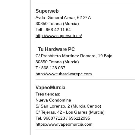
Superweb
Avda. General Aznar, 62 2º A
30850 Totana (Murcia)
Telf.: 968 42 11 64
http://www.superweb.es/
Tu Hardware PC
C/ Presbítero Martínez Romero, 19 Bajo
30850 Totana (Murcia)
T.: 868 128 037
http://www.tuhardwarepc.com
VapeoMurcia
Tres tiendas:
Nueva Condomina
S/ San Lorenzo, 2 (Murcia Centro)
C/ Tejeras, 42 - Los Garres (Murcia)
Tel. 968877123 / 696112995
https://www.vapeomurcia.com