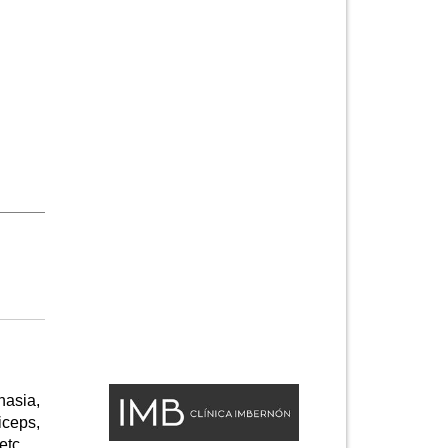
nasia,
iceps,
etc.