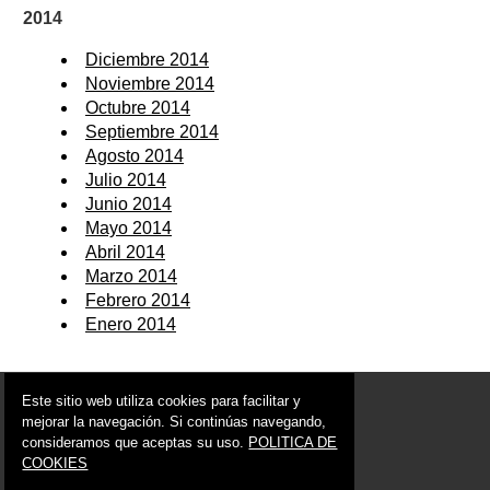
2014
Diciembre 2014
Noviembre 2014
Octubre 2014
Septiembre 2014
Agosto 2014
Julio 2014
Junio 2014
Mayo 2014
Abril 2014
Marzo 2014
Febrero 2014
Enero 2014
© 2006 - 2026 Portal de Alguazas Noticias
Este sitio web utiliza cookies para facilitar y
info@portaldealguazas.es
mejorar la navegación. Si continúas navegando,
consideramos que aceptas su uso.
POLITICA DE
Síguenos en:
COOKIES