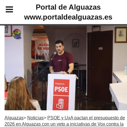
Portal de Alguazas
www.portaldealguazas.es
Alguazas
Noticias
PSOE y UxA pactan el presupuesto de
2026 en Alguazas con un veto a iniciativas de Vox contra la