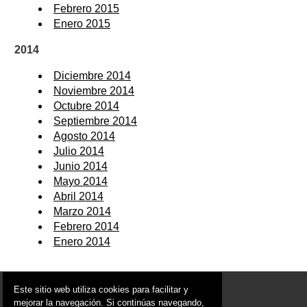
Febrero 2015
Enero 2015
2014
Diciembre 2014
Noviembre 2014
Octubre 2014
Septiembre 2014
Agosto 2014
Julio 2014
Junio 2014
Mayo 2014
Abril 2014
Marzo 2014
Febrero 2014
Enero 2014
© 2006 - 2026 Portal de Alguazas Noticias
Este sitio web utiliza cookies para facilitar y
info@portaldealguazas.es
mejorar la navegación. Si continúas navegando,