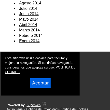
Agosto 2014
Julio 2014
Junio 2014
Mayo 2014
Abril 2014
Marzo 2014
Febrero 2014
Enero 2014
© 2006 - 2026 Portal de Alguazas Noticias
Este sitio web utiliza cookies para facilitar y
info@portaldealguazas.es
mejorar la navegación. Si continúas navegando,
consideramos que aceptas su uso.
POLITICA DE
Síguenos en:
COOKIES
Aceptar
Powered by:
Superweb
Aviso Legal
-
Política de Privacidad
-
Política de Cookies